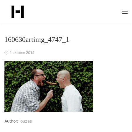
Skip
to
content
160630artimg_4747_1
2 oktober 2014
Author:
louzas