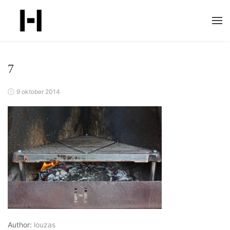
Skip
to
content
7
9 oktober 2014
Author:
louzas