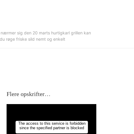
 nærmer sig den 20 marts hurtigkarl grillen kan
 røge friske sild nemt og enkelt
Flere opskrifter…