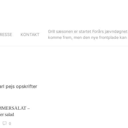
Grill sæsonen er startet Forårs jævndøgnet
RESSE
KONTAKT
komme frem, men den nye frontplade kan du
MMERSALAT –
r salad
0