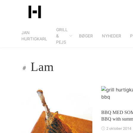
Skip
to
content
GRILL
JAN
&
BØGER
NYHEDER
P
HURTIGKARL
PEJS
Lam
BBQ MED SO
BBQ with summe
2 oktober 2014