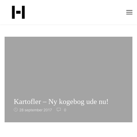
Skip
to
content
Kartofler – Ny kogebog ude nu!
28 september 2017
0