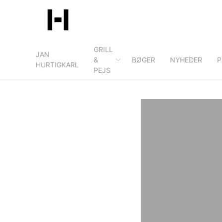
Skip
to
content
GRILL
JAN
&
BØGER
NYHEDER
P
HURTIGKARL
PEJS