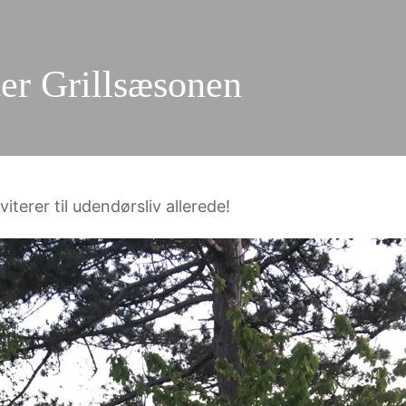
ter Grillsæsonen
iterer til udendørsliv allerede!