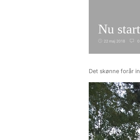
Nu star
22 maj 2018
0
Det skønne forår inv