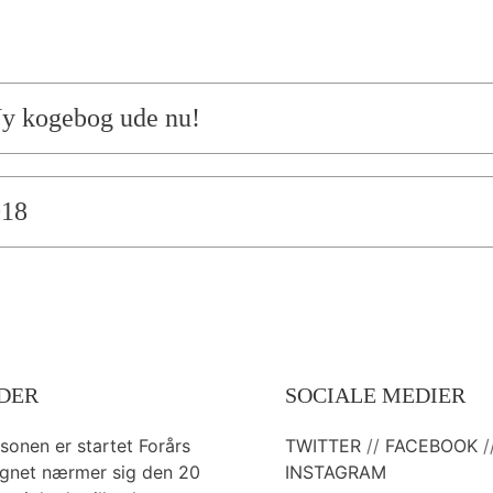
Ny kogebog ude nu!
018
DER
SOCIALE MEDIER
æsonen er startet Forårs
TWITTER
//
FACEBOOK
/
gnet nærmer sig den 20
INSTAGRAM