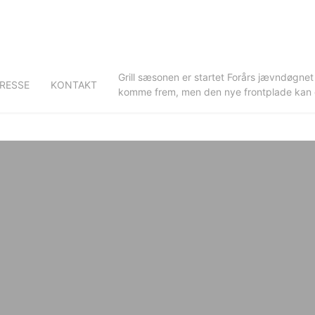
Grill sæsonen er startet Forårs jævndøgnet
RESSE
KONTAKT
komme frem, men den nye frontplade kan du