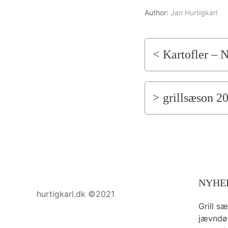
Author:
Jan Hurtigkarl
< Kartofler – 
> grillsæson 2
NYHE
hurtigkarl.dk ©2021
Grill s
jævndø